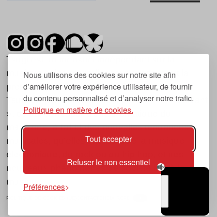
Tsugi est un mensuel indépendant sur la
musique et les nouvelles tendances, dont la
Nous utilisons des cookies sur notre site afin
d’améliorer votre expérience utilisateur, de fournir
première parution date de 2007.
du contenu personnalisé et d’analyser notre trafic.
Tsugi en japonais signifie « prochain », « suivant
Politique en matière de cookies.
», ce qui correspond à la thématique du
magazine, à l’affût des nouvelles tendances
Tout accepter
musicales, qu’elles viennent de la musique
électronique, du rock ou du hip hop, et des
Refuser le non essentiel
nouveaux phénomènes de société liés à la
musique.
Préférences
POLITIQUE DE COOKIES (UE)
CONTACT
CHOIX RGPD
TSUGI
RADIO