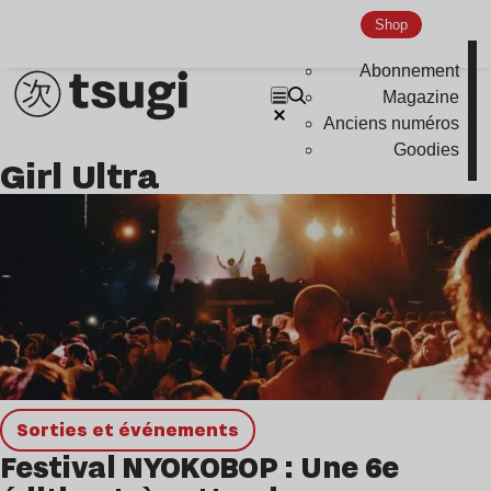
Disco
Shop
Hardcore
Abonnement
Global Club
Magazine
Anciens numéros
Nu Jazz
Goodies
Girl Ultra
Indie
Sorties et événements
Festival NYOKOBOP : Une 6e