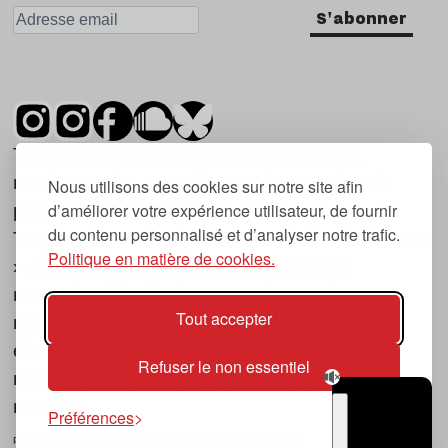
S'abonner
Tsugi est un mensuel indépendant sur la
musique et les nouvelles tendances, dont la
Nous utilisons des cookies sur notre site afin
d’améliorer votre expérience utilisateur, de fournir
première parution date de 2007.
du contenu personnalisé et d’analyser notre trafic.
Tsugi en japonais signifie « prochain », « suivant
Politique en matière de cookies.
», ce qui correspond à la thématique du
magazine, à l’affût des nouvelles tendances
Tout accepter
musicales, qu’elles viennent de la musique
électronique, du rock ou du hip hop, et des
Refuser le non essentiel
nouveaux phénomènes de société liés à la
musique.
Préférences
POLITIQUE DE COOKIES (UE)
CONTACT
CHOIX RGPD
TSUGI