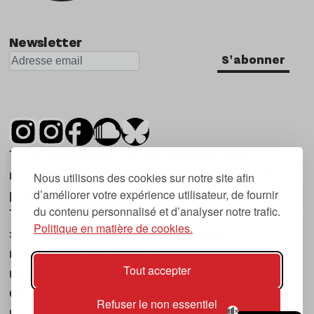
Newsletter
S'abonner
Tsugi est un mensuel indépendant sur la
musique et les nouvelles tendances, dont la
Nous utilisons des cookies sur notre site afin
d’améliorer votre expérience utilisateur, de fournir
première parution date de 2007.
du contenu personnalisé et d’analyser notre trafic.
Tsugi en japonais signifie « prochain », « suivant
Politique en matière de cookies.
», ce qui correspond à la thématique du
magazine, à l’affût des nouvelles tendances
Tout accepter
musicales, qu’elles viennent de la musique
électronique, du rock ou du hip hop, et des
Refuser le non essentiel
nouveaux phénomènes de société liés à la