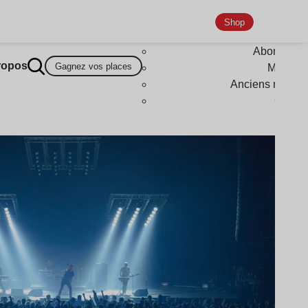
Shop
Abonneme
ropos
Gagnez vos places
Magazi
Anciens numér
Goodi