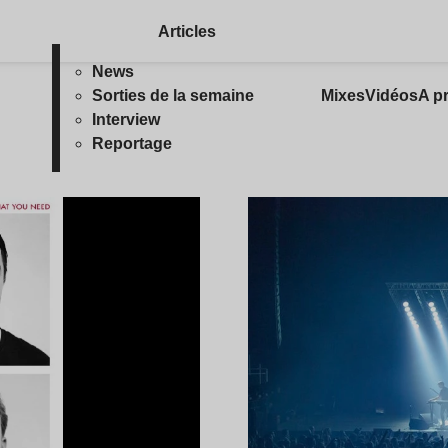
Articles
News
Sorties de la semaine
Mixes
Vidéos
A p
Interview
Reportage