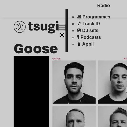
Radio
📆 Programmes
🎵 Track ID
💿 DJ sets
🎙️ Podcasts
Goose
📱 Appli