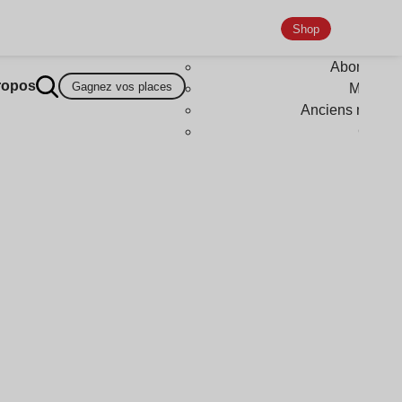
Shop
Abonneme
ropos
Gagnez vos places
Magazi
Anciens numér
Goodi