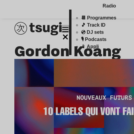
Radio
📆 Programmes
🎵 Track ID
💿 DJ sets
🎙️ Podcasts
Gordon Koang
📱 Appli