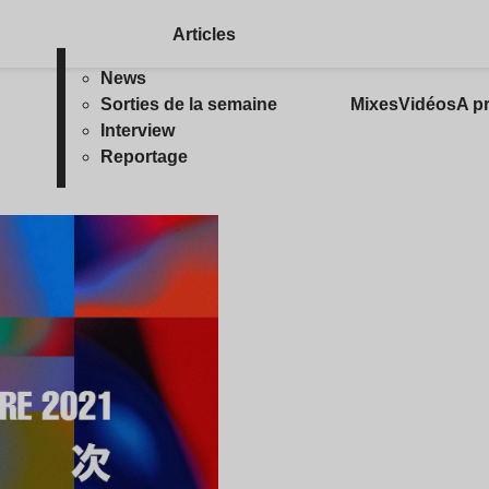
Articles
News
Sorties de la semaine
Mixes
Vidéos
A p
Interview
Reportage