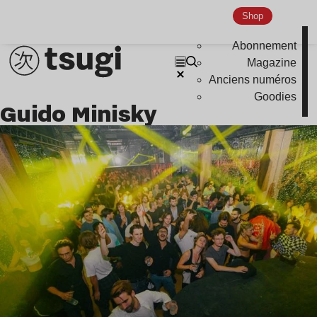
Shop
Abonnement
Magazine
Anciens numéros
Goodies
Guido Minisky