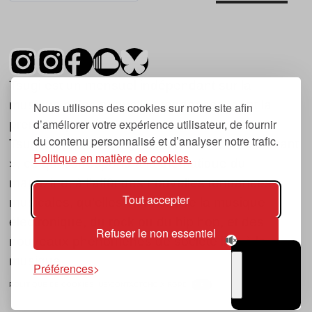
Tsugi est un mensuel indépendant sur la
musique et les nouvelles tendances, dont la
Nous utilisons des cookies sur notre site afin
d’améliorer votre expérience utilisateur, de fournir
première parution date de 2007.
du contenu personnalisé et d’analyser notre trafic.
Tsugi en japonais signifie « prochain », « suivant
Politique en matière de cookies.
», ce qui correspond à la thématique du
magazine, à l’affût des nouvelles tendances
Tout accepter
musicales, qu’elles viennent de la musique
électronique, du rock ou du hip hop, et des
Refuser le non essentiel
nouveaux phénomènes de société liés à la
musique.
Préférences
POLITIQUE DE COOKIES (UE)
CONTACT
CHOIX RGPD
TSUGI
RADIO