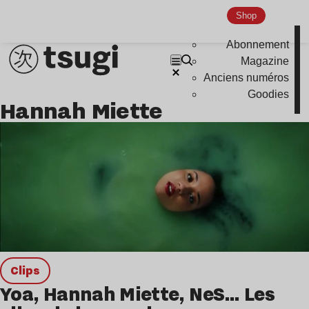
Disco
Shop
Hardcore
Abonnement
Global Club
Magazine
Anciens numéros
Nu Jazz
Goodies
Hannah Miette
Indie
clips
Yoa, Hannah Miette, NeS… Les