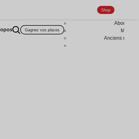
Shop
Abonneme
ropos
Gagnez vos places
Magazi
Anciens numér
Goodi