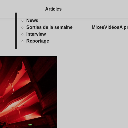
Articles
News
Sorties de la semaine
Mixes
Vidéos
A p
Interview
Reportage