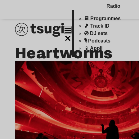
Radio
📆 Programmes
🎵 Track ID
💿 DJ sets
🎙️ Podcasts
Heartworms
📱 Appli