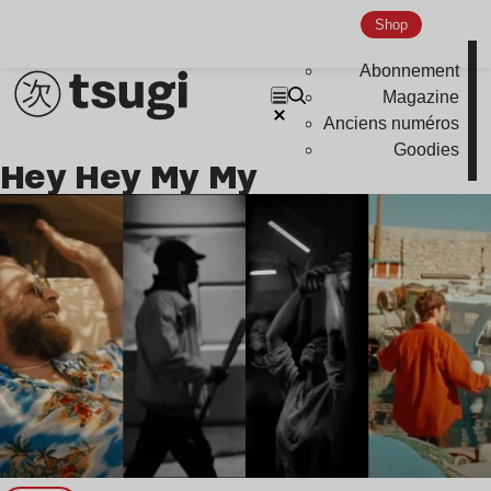
Nu Jazz
Shop
Indie
Abonnement
Magazine
Anciens numéros
Goodies
Hey Hey My My