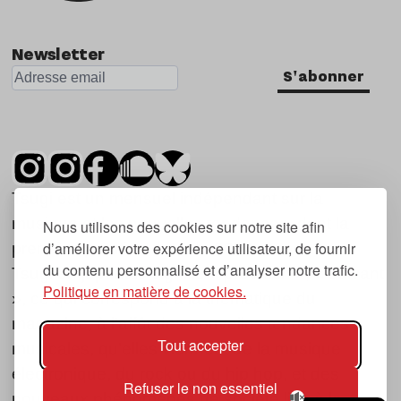
Newsletter
S'abonner
Tsugi est un mensuel indépendant sur la
musique et les nouvelles tendances, dont la
Nous utilisons des cookies sur notre site afin
d’améliorer votre expérience utilisateur, de fournir
première parution date de 2007.
du contenu personnalisé et d’analyser notre trafic.
Tsugi en japonais signifie « prochain », « suivant
Politique en matière de cookies.
», ce qui correspond à la thématique du
magazine, à l’affût des nouvelles tendances
Tout accepter
musicales, qu’elles viennent de la musique
électronique, du rock ou du hip hop, et des
Refuser le non essentiel
nouveaux phénomènes de société liés à la