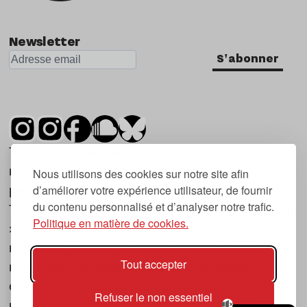
Newsletter
S'abonner
Tsugi est un mensuel indépendant sur la
musique et les nouvelles tendances, dont la
Nous utilisons des cookies sur notre site afin
d’améliorer votre expérience utilisateur, de fournir
première parution date de 2007.
du contenu personnalisé et d’analyser notre trafic.
Tsugi en japonais signifie « prochain », « suivant
Politique en matière de cookies.
», ce qui correspond à la thématique du
magazine, à l’affût des nouvelles tendances
Tout accepter
musicales, qu’elles viennent de la musique
électronique, du rock ou du hip hop, et des
Refuser le non essentiel
nouveaux phénomènes de société liés à la