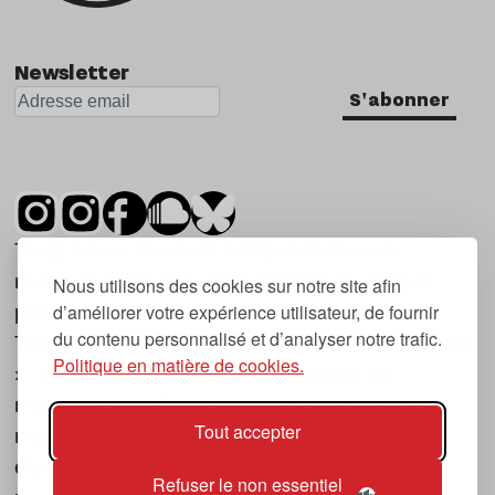
Newsletter
S'abonner
Tsugi est un mensuel indépendant sur la
musique et les nouvelles tendances, dont la
Nous utilisons des cookies sur notre site afin
d’améliorer votre expérience utilisateur, de fournir
première parution date de 2007.
du contenu personnalisé et d’analyser notre trafic.
Tsugi en japonais signifie « prochain », « suivant
Politique en matière de cookies.
», ce qui correspond à la thématique du
magazine, à l’affût des nouvelles tendances
Tout accepter
musicales, qu’elles viennent de la musique
électronique, du rock ou du hip hop, et des
Refuser le non essentiel