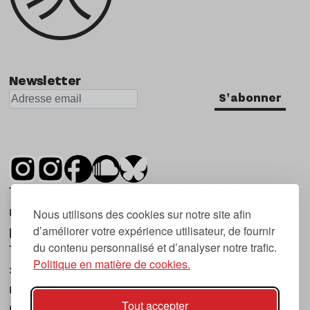
Newsletter
S'abonner
Tsugi est un mensuel indépendant sur la
musique et les nouvelles tendances, dont la
Nous utilisons des cookies sur notre site afin
d’améliorer votre expérience utilisateur, de fournir
première parution date de 2007.
du contenu personnalisé et d’analyser notre trafic.
Tsugi en japonais signifie « prochain », « suivant
Politique en matière de cookies.
», ce qui correspond à la thématique du
magazine, à l’affût des nouvelles tendances
Tout accepter
musicales, qu’elles viennent de la musique