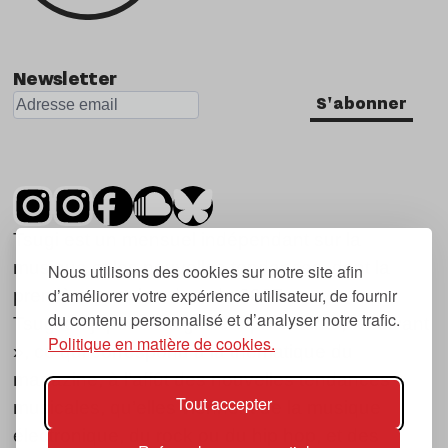
Newsletter
S'abonner
Tsugi est un mensuel indépendant sur la
musique et les nouvelles tendances, dont la
Nous utilisons des cookies sur notre site afin
d’améliorer votre expérience utilisateur, de fournir
première parution date de 2007.
du contenu personnalisé et d’analyser notre trafic.
Tsugi en japonais signifie « prochain », « suivant
Politique en matière de cookies.
», ce qui correspond à la thématique du
magazine, à l’affût des nouvelles tendances
Tout accepter
musicales, qu’elles viennent de la musique
électronique, du rock ou du hip hop, et des