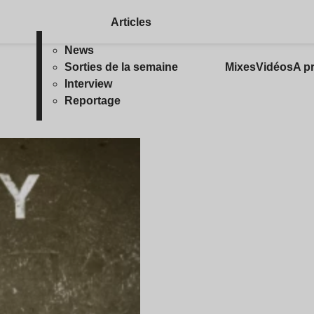
Articles
News
Sorties de la semaine
Mixes
Vidéos
A p
Interview
Reportage