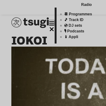
Radio
📆 Programmes
🎵 Track ID
💿 DJ sets
🎙️ Podcasts
IOKOI
📱 Appli