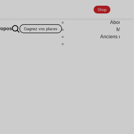
Shop
Abonneme
ropos
Gagnez vos places
Magazi
Anciens numér
Goodi