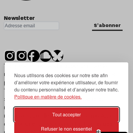
Newsletter
S'abonner
Tsugi est un mensuel indépendant sur la
musique et les nouvelles tendances, dont la
Nous utilisons des cookies sur notre site afin
d’améliorer votre expérience utilisateur, de fournir
première parution date de 2007.
du contenu personnalisé et d’analyser notre trafic.
Tsugi en japonais signifie « prochain », « suivant
Politique en matière de cookies.
», ce qui correspond à la thématique du
magazine, à l’affût des nouvelles tendances
Tout accepter
musicales, qu’elles viennent de la musique
électronique, du rock ou du hip hop, et des
Refuser le non essentiel
nouveaux phénomènes de société liés à la