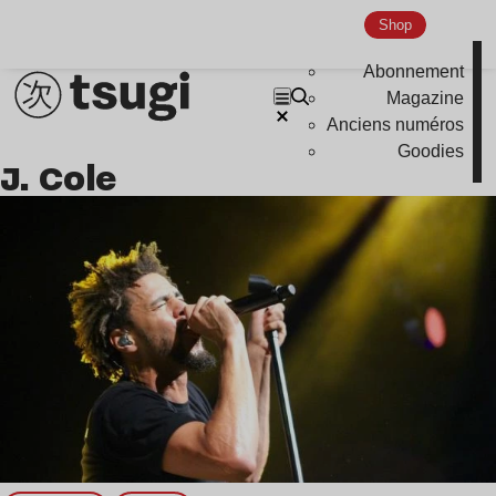
Indie
Shop
Abonnement
Magazine
Anciens numéros
Goodies
J. Cole