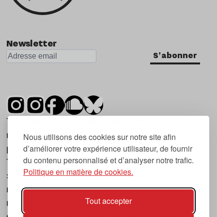
Newsletter
S'abonner
Tsugi est un mensuel indépendant sur la
musique et les nouvelles tendances, dont la
Nous utilisons des cookies sur notre site afin
d’améliorer votre expérience utilisateur, de fournir
première parution date de 2007.
du contenu personnalisé et d’analyser notre trafic.
Tsugi en japonais signifie « prochain », « suivant
Politique en matière de cookies.
», ce qui correspond à la thématique du
magazine, à l’affût des nouvelles tendances
Tout accepter
musicales, qu’elles viennent de la musique
électronique, du rock ou du hip hop, et des