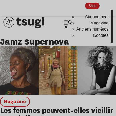
Disco
Shop
Hardcore
Abonnement
Global Club
Magazine
Anciens numéros
Nu Jazz
Goodies
Jamz Supernova
Indie
magazine
Les femmes peuvent-elles vieillir