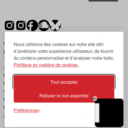
Tsugi est un mensuel indépendant sur la
musique et les nouvelles tendances, dont la
Nous utilisons des cookies sur notre site afin
d’améliorer votre expérience utilisateur, de fournir
première parution date de 2007.
du contenu personnalisé et d’analyser notre trafic.
Tsugi en japonais signifie « prochain », « suivant
Politique en matière de cookies.
», ce qui correspond à la thématique du
magazine, à l’affût des nouvelles tendances
Tout accepter
musicales, qu’elles viennent de la musique
électronique, du rock ou du hip hop, et des
Refuser le non essentiel
nouveaux phénomènes de société liés à la
musique.
Préférences
POLITIQUE DE COOKIES (UE)
CONTACT
CHOIX RGPD
TSUGI
RADIO