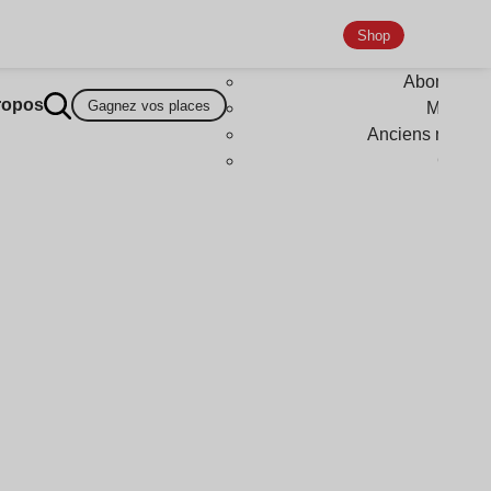
Shop
Abonneme
ropos
Gagnez vos places
Magazi
Anciens numér
Goodi