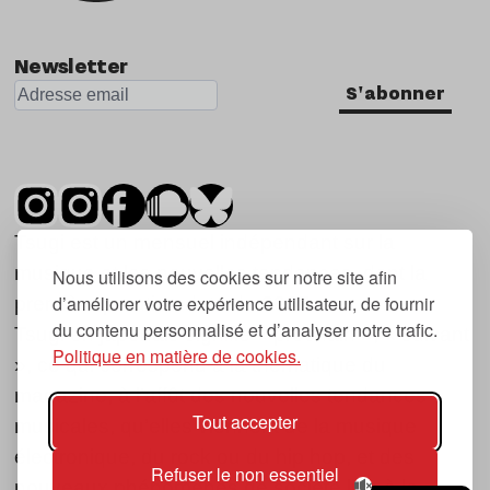
Newsletter
S'abonner
Tsugi est un mensuel indépendant sur la
musique et les nouvelles tendances, dont la
Nous utilisons des cookies sur notre site afin
d’améliorer votre expérience utilisateur, de fournir
première parution date de 2007.
du contenu personnalisé et d’analyser notre trafic.
Tsugi en japonais signifie « prochain », « suivant
Politique en matière de cookies.
», ce qui correspond à la thématique du
magazine, à l’affût des nouvelles tendances
Tout accepter
musicales, qu’elles viennent de la musique
électronique, du rock ou du hip hop, et des
Refuser le non essentiel
nouveaux phénomènes de société liés à la