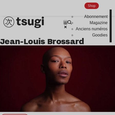
Nu Jazz
Shop
Indie
Abonnement
Magazine
Anciens numéros
Goodies
Jean-Louis Brossard