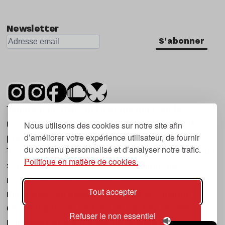
Newsletter
S'abonner
Tsugi est un mensuel indépendant sur la
musique et les nouvelles tendances, dont la
Nous utilisons des cookies sur notre site afin
d’améliorer votre expérience utilisateur, de fournir
première parution date de 2007.
du contenu personnalisé et d’analyser notre trafic.
Tsugi en japonais signifie « prochain », « suivant
Politique en matière de cookies.
», ce qui correspond à la thématique du
magazine, à l’affût des nouvelles tendances
Tout accepter
musicales, qu’elles viennent de la musique
électronique, du rock ou du hip hop, et des
Refuser le non essentiel
nouveaux phénomènes de société liés à la