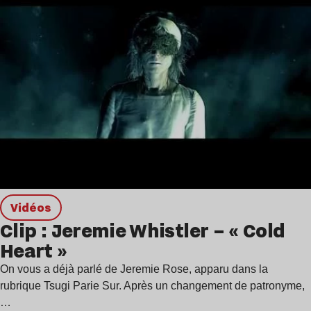
Vidéos
Clip : Jeremie Whistler – « Cold
Heart »
On vous a déjà parlé de Jeremie Rose, apparu dans la
rubrique Tsugi Parie Sur. Après un changement de patronyme,
…