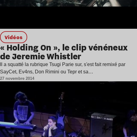
Vidéos
« Holding On », le clip vénéneux
de Jeremie Whistler
Il a squatté la rubrique Tsugi Parie sur, s'est fait remixé par
SayCet, Ev4ns, Don Rimini ou Tepr et sa…
27 novembre 2014