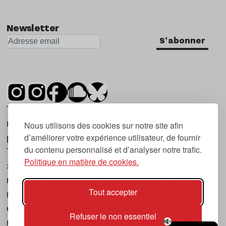
Newsletter
S'abonner
Tsugi est un mensuel indépendant sur la
musique et les nouvelles tendances, dont la
Nous utilisons des cookies sur notre site afin
d’améliorer votre expérience utilisateur, de fournir
première parution date de 2007.
du contenu personnalisé et d’analyser notre trafic.
Tsugi en japonais signifie « prochain », « suivant
Politique en matière de cookies.
», ce qui correspond à la thématique du
magazine, à l’affût des nouvelles tendances
Tout accepter
musicales, qu’elles viennent de la musique
électronique, du rock ou du hip hop, et des
Refuser le non essentiel
nouveaux phénomènes de société liés à la