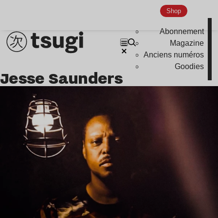
Shop
Abonnement
Magazine
Anciens numéros
Goodies
Jesse Saunders