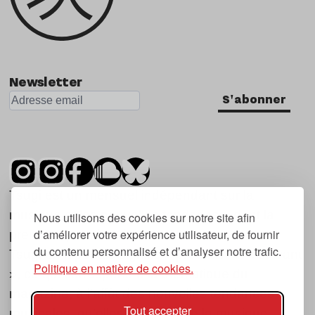
Newsletter
S'abonner
Tsugi est un mensuel indépendant sur la
musique et les nouvelles tendances, dont la
Nous utilisons des cookies sur notre site afin
d’améliorer votre expérience utilisateur, de fournir
première parution date de 2007.
du contenu personnalisé et d’analyser notre trafic.
Tsugi en japonais signifie « prochain », « suivant
Politique en matière de cookies.
», ce qui correspond à la thématique du
magazine, à l’affût des nouvelles tendances
Tout accepter
musicales, qu’elles viennent de la musique