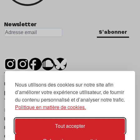
Newsletter
S'abonner
Tsugi est un mensuel indépendant sur la
musique et les nouvelles tendances, dont la
Nous utilisons des cookies sur notre site afin
d’améliorer votre expérience utilisateur, de fournir
première parution date de 2007.
du contenu personnalisé et d’analyser notre trafic.
Tsugi en japonais signifie « prochain », « suivant
Politique en matière de cookies.
», ce qui correspond à la thématique du
magazine, à l’affût des nouvelles tendances
Tout accepter
musicales, qu’elles viennent de la musique
électronique, du rock ou du hip hop, et des