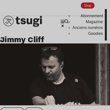
Nu Jazz
Shop
Indie
Abonnement
Magazine
Anciens numéros
Goodies
Jimmy Cliff