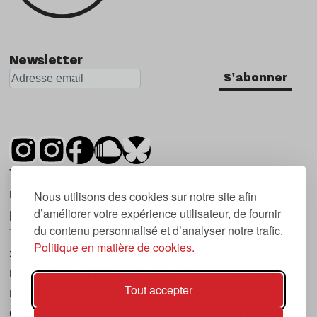
Newsletter
S'abonner
Tsugi est un mensuel indépendant sur la
musique et les nouvelles tendances, dont la
Nous utilisons des cookies sur notre site afin
d’améliorer votre expérience utilisateur, de fournir
première parution date de 2007.
du contenu personnalisé et d’analyser notre trafic.
Tsugi en japonais signifie « prochain », « suivant
Politique en matière de cookies.
», ce qui correspond à la thématique du
magazine, à l’affût des nouvelles tendances
Tout accepter
musicales, qu’elles viennent de la musique
électronique, du rock ou du hip hop, et des