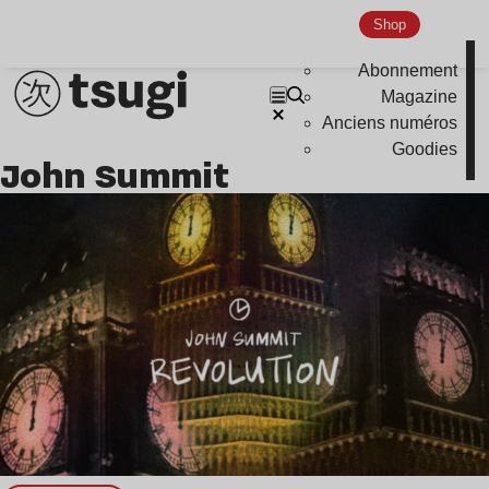
Shop
Indie
Abonnement
Magazine
Anciens numéros
Goodies
John Summit