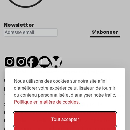
Newsletter
S'abonner
Tsugi est un mensuel indépendant sur la
musique et les nouvelles tendances, dont la
Nous utilisons des cookies sur notre site afin
d’améliorer votre expérience utilisateur, de fournir
première parution date de 2007.
du contenu personnalisé et d’analyser notre trafic.
Tsugi en japonais signifie « prochain », « suivant
Politique en matière de cookies.
», ce qui correspond à la thématique du
magazine, à l’affût des nouvelles tendances
Tout accepter
musicales, qu’elles viennent de la musique
électronique, du rock ou du hip hop, et des