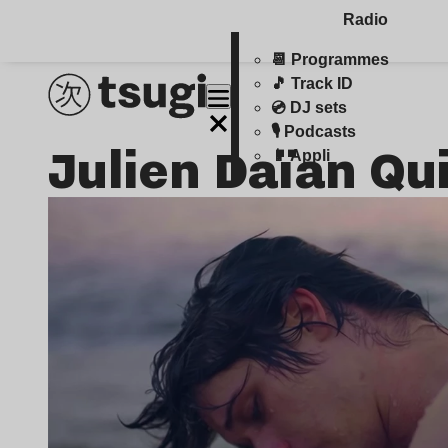
Radio
📆 Programmes
🎵 Track ID
💿 DJ sets
🎙️ Podcasts
Julien Daïan Qu
📱 Appli