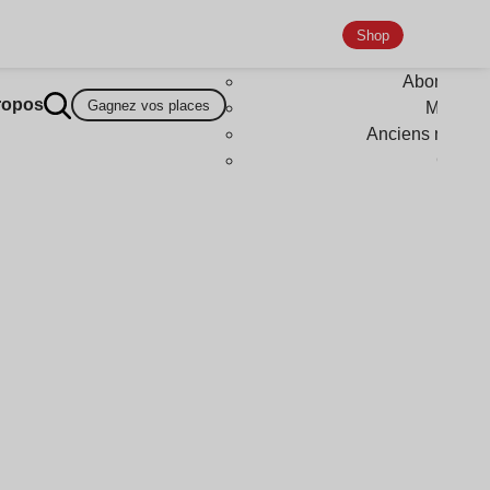
Shop
Abonneme
ropos
Gagnez vos places
Magazi
Anciens numér
Goodi