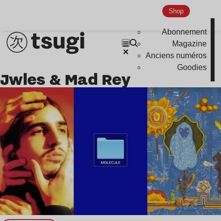
Global Club
Shop
Nu Jazz
Abonnement
Indie
Magazine
Anciens numéros
Goodies
Jwles & Mad Rey