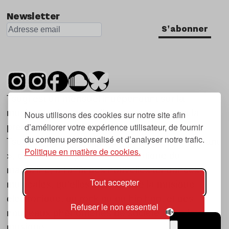
Newsletter
S'abonner
Tsugi est un mensuel indépendant sur la
musique et les nouvelles tendances, dont la
Nous utilisons des cookies sur notre site afin
d’améliorer votre expérience utilisateur, de fournir
première parution date de 2007.
du contenu personnalisé et d’analyser notre trafic.
Tsugi en japonais signifie « prochain », « suivant
Politique en matière de cookies.
», ce qui correspond à la thématique du
magazine, à l’affût des nouvelles tendances
Tout accepter
musicales, qu’elles viennent de la musique
électronique, du rock ou du hip hop, et des
Refuser le non essentiel
nouveaux phénomènes de société liés à la
musique.