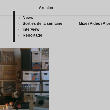
Articles
News
Sorties de la semaine
Mixes
Vidéos
A p
Interview
Reportage