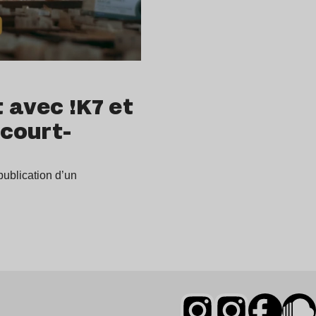
 avec !K7 et
 court-
publication d’un