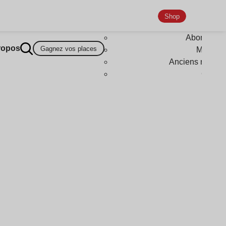
Shop
Abonneme
ropos
Gagnez vos places
Magazi
Anciens numér
Goodi