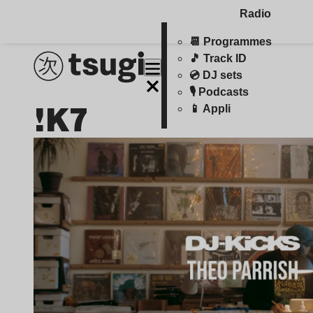
Radio
📆 Programmes
🎵 Track ID
💿 DJ sets
🎙️ Podcasts
!K7
📱 Appli