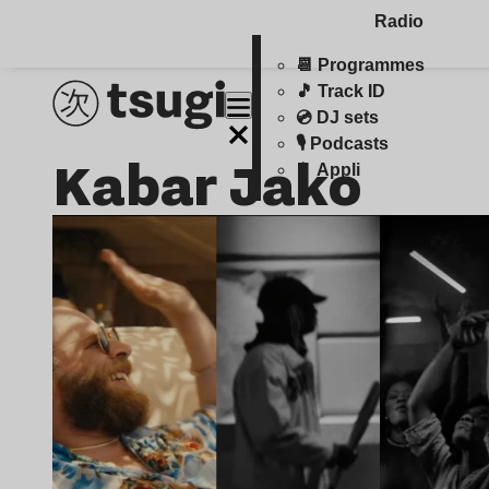
Radio
📆 Programmes
🎵 Track ID
💿 DJ sets
🎙️ Podcasts
Kabar Jako
📱 Appli