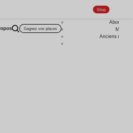
Shop
Abonneme
ropos
Gagnez vos places
Magazi
Anciens numér
Goodi