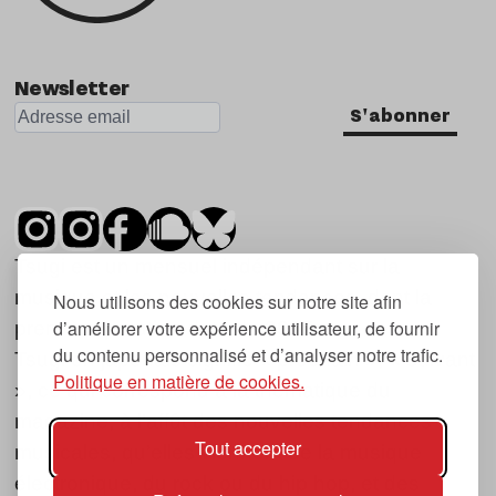
Newsletter
S'abonner
Tsugi est un mensuel indépendant sur la
musique et les nouvelles tendances, dont la
Nous utilisons des cookies sur notre site afin
d’améliorer votre expérience utilisateur, de fournir
première parution date de 2007.
du contenu personnalisé et d’analyser notre trafic.
Tsugi en japonais signifie « prochain », « suivant
Politique en matière de cookies.
», ce qui correspond à la thématique du
magazine, à l’affût des nouvelles tendances
Tout accepter
musicales, qu’elles viennent de la musique
électronique, du rock ou du hip hop, et des