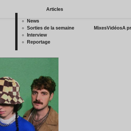
Articles
News
Sorties de la semaine
Mixes
Vidéos
A p
Interview
Reportage