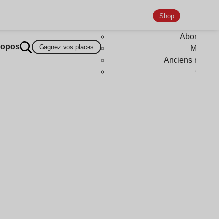
Shop
Abonneme
ropos
Gagnez vos places
Magazi
Anciens numér
Goodi