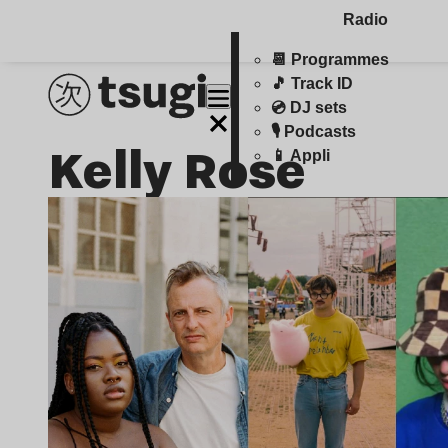
Radio
📆 Programmes
🎵 Track ID
💿 DJ sets
🎙️ Podcasts
Kelly Rose
📱 Appli