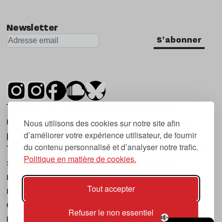
Newsletter
S'abonner
Tsugi est un mensuel indépendant sur la
musique et les nouvelles tendances, dont la
Nous utilisons des cookies sur notre site afin
d’améliorer votre expérience utilisateur, de fournir
première parution date de 2007.
du contenu personnalisé et d’analyser notre trafic.
Tsugi en japonais signifie « prochain », « suivant
Politique en matière de cookies.
», ce qui correspond à la thématique du
magazine, à l’affût des nouvelles tendances
Tout accepter
musicales, qu’elles viennent de la musique
électronique, du rock ou du hip hop, et des
Refuser le non essentiel
nouveaux phénomènes de société liés à la