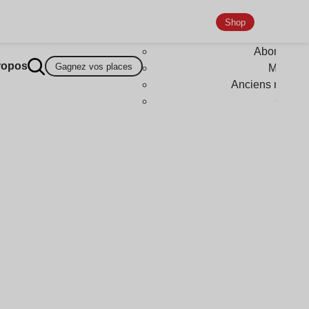
Shop
Abonneme
ropos
Gagnez vos places
Magazi
Anciens numér
Goodi