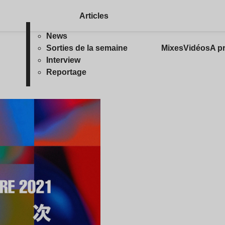
Articles
News
Sorties de la semaine
Mixes
Vidéos
A p
Interview
Reportage