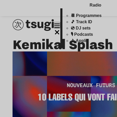
Radio
📆 Programmes
🎵 Track ID
💿 DJ sets
🎙️ Podcasts
Kemikal Splash
📱 Appli