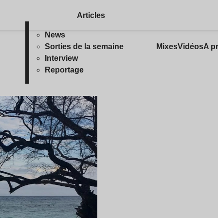
Articles
News
Sorties de la semaine
Mixes
Vidéos
A p
Interview
Reportage