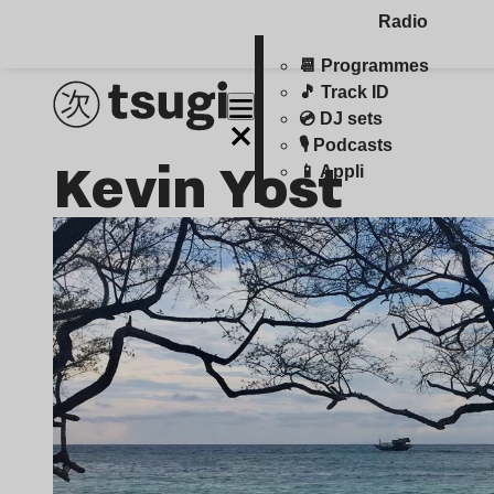
Radio
📆 Programmes
🎵 Track ID
💿 DJ sets
🎙️ Podcasts
Kevin Yost
📱 Appli