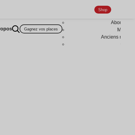
Shop
Abonneme
ropos
Gagnez vos places
Magazi
Anciens numér
Goodi