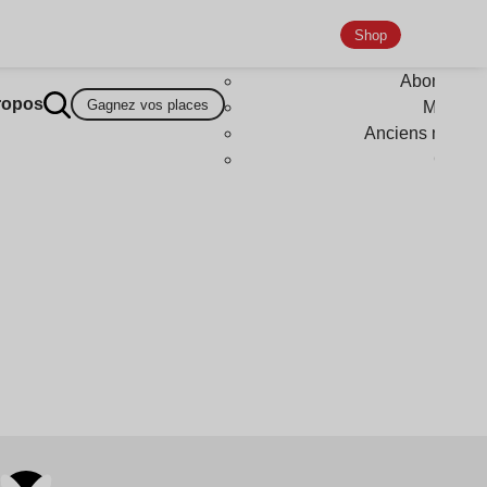
Shop
Abonneme
ropos
Gagnez vos places
Magazi
Anciens numér
Goodi