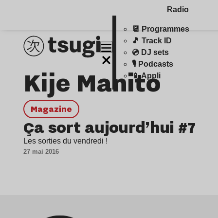
Radio
📆 Programmes
🎵 Track ID
💿 DJ sets
🎙️ Podcasts
Kije Manito
📱 Appli
magazine
Ça sort aujourd’hui #7
Les sorties du vendredi !
27 mai 2016