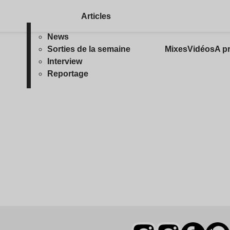
Articles
News
Sorties de la semaine
Mixes
Vidéos
A p
Interview
Reportage