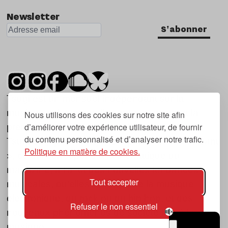
Newsletter
S'abonner
Tsugi est un mensuel indépendant sur la
musique et les nouvelles tendances, dont la
Nous utilisons des cookies sur notre site afin
d’améliorer votre expérience utilisateur, de fournir
première parution date de 2007.
du contenu personnalisé et d’analyser notre trafic.
Tsugi en japonais signifie « prochain », « suivant
Politique en matière de cookies.
», ce qui correspond à la thématique du
magazine, à l’affût des nouvelles tendances
Tout accepter
musicales, qu’elles viennent de la musique
électronique, du rock ou du hip hop, et des
Refuser le non essentiel
nouveaux phénomènes de société liés à la
musique.