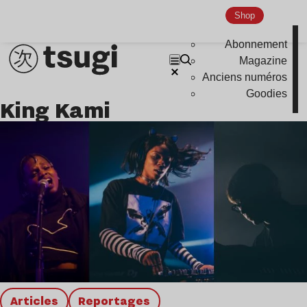
Global Club
Shop
Nu Jazz
Abonnement
Indie
Magazine
Anciens numéros
Goodies
King Kami
Articles
Reportages