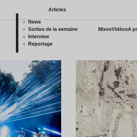
Articles
News
Sorties de la semaine
Mixes
Vidéos
A p
Interview
Reportage