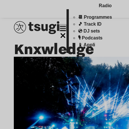
Radio
📆 Programmes
🎵 Track ID
💿 DJ sets
🎙️ Podcasts
Knxwledge
📱 Appli