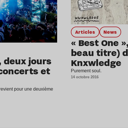
Articles
news
« Best One »
beau titre) 
, deux jours
Knxwledge
concerts et
Purement soul.
14 octobre 2016
 revient pour une deuxième