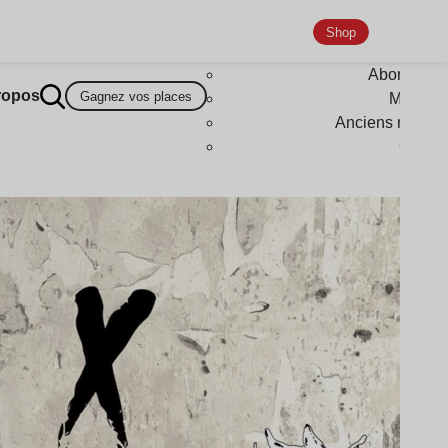
Shop
Abonneme
ropos
Gagnez vos places
Magazi
Anciens numér
Goodi