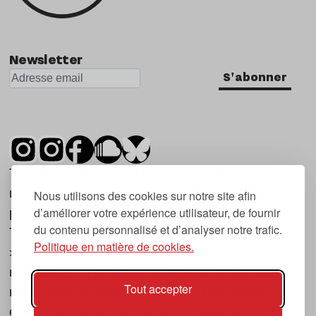
Newsletter
S'abonner
Tsugi est un mensuel indépendant sur la
musique et les nouvelles tendances, dont la
Nous utilisons des cookies sur notre site afin
d’améliorer votre expérience utilisateur, de fournir
première parution date de 2007.
du contenu personnalisé et d’analyser notre trafic.
Tsugi en japonais signifie « prochain », « suivant
Politique en matière de cookies.
», ce qui correspond à la thématique du
magazine, à l’affût des nouvelles tendances
Tout accepter
musicales, qu’elles viennent de la musique
électronique, du rock ou du hip hop, et des