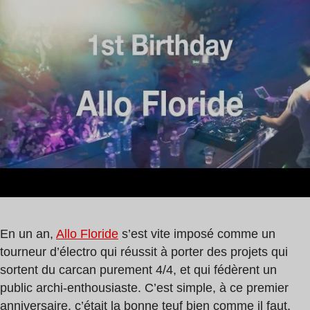
lecture
Kuage
:
,
0
Superpoze
min
En un an,
Allo Floride
s’est vite imposé comme un
tourneur d’électro qui réussit à porter des projets qui
sortent du carcan purement 4/4, et qui fédèrent un
public archi-enthousiaste. C’est simple, à ce premier
anniversaire, c’était la bonne teuf bien comme il faut,