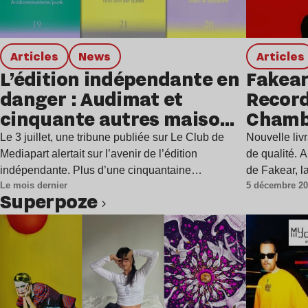
Articles
news
Articles
L’édition indépendante en
Fakear
danger : Audimat et
Record
cinquante autres maisons
Chambe
d’édition alertent
la sem
Le 3 juillet, une tribune publiée sur Le Club de
Nouvelle liv
Mediapart alertait sur l’avenir de l’édition
de qualité. 
indépendante. Plus d’une cinquantaine…
de Fakear, l
Le mois dernier
5 décembre 2
Superpoze
Lire l’article