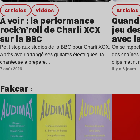
Articles
Vidéos
Articles
À voir : la performance
Quand 
rock’n’roll de Charli XCX
jeu de
sur la BBC
avec l
Petit stop aux studios de la BBC pour Charli XCX.
On se rappel
Après avoir arrangé ses guitares électriques, la
des chaînes 
chanteuse a préparé…
clips matin,
7 août 2026
Il y a 3 jours
Fakear
Lire l’article