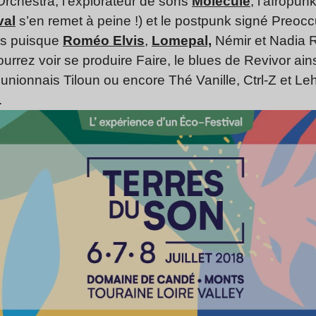
rchestra, l’explorateur de sons
Molécule
, l’afropu
val
s’en remet à peine !) et le postpunk signé Preoc
us puisque
Roméo Elvis
,
Lomepal,
Némir et Nadia Ro
rrez voir se produire Faire, le blues de Revivor ain
 Réunionnais Tiloun ou encore Thé Vanille, Ctrl-Z et 
.