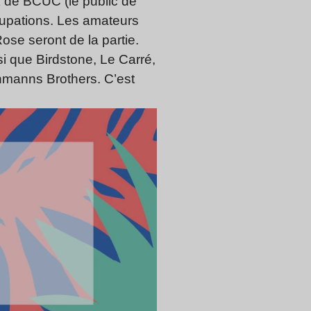
nk de BCUC (le public de
cupations. Les amateurs
se seront de la partie.
si que Birdstone, Le Carré,
Lehmanns Brothers. C’est