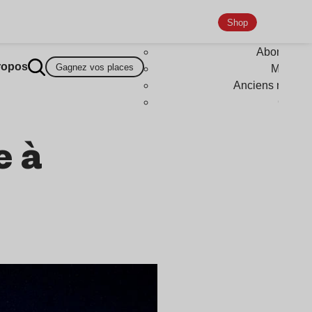
Shop
Abonneme
ropos
Gagnez vos places
Magazi
Anciens numér
Goodi
e à