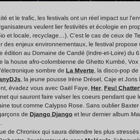
cité et le trafic, les festivals ont un réel impact sur l’
anisateurs veulent lier festivités et écologie en pro
 bio et locale, recyclage…). C’est le cas de ceux de T
our des enjeux environnementaux, le festival propos
4e édition au Domaine de Candé (Indre-et-Loire) du 6 
e la house afro-colombienne de Ghetto Kumbé, Vox 
 l’électronique sombre de
La Mverte
, la disco-pop de
anyDJs
, la jeune pousse Irène Drésel, Caje et Joris 
ent, évadez vous avec Gaël Faye,
Her
,
Feu! Chatter
anet qui sauront faire valser les coeurs pendant que 
ine tout comme Calypso Rose. Sans oublier Baxter D
 garçons de
Django Django
et leur dernier album
Mar
.
ue de Chronixx qui saura détendre les plus stressés d