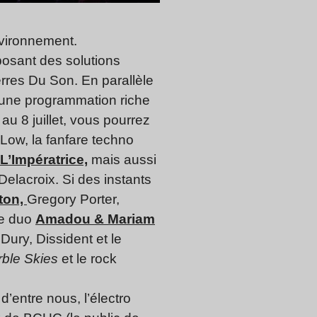
environnement.
posant des solutions
erres Du Son. En parallèle
e une programmation riche
au 8 juillet, vous pourrez
Low, la fanfare techno
L’Impératrice,
mais aussi
Delacroix. Si des instants
ton,
Gregory Porter,
le duo
Amadou & Mariam
ury, Dissident et le
ble Skies
et le rock
’entre nous, l’électro