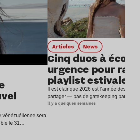
Articles
news
Cinq duos à écout
urgence pour rafra
playlist estivale
e
Il est clair que 2026 est l’année des duos
uvel
partager — pas de gatekeeping par ici —
Il y a quelques semaines
ice vénézuélienne sera
ible le 31…