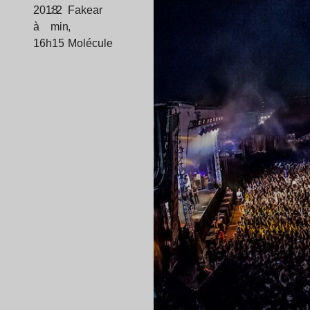
2018
: 2
Fakear
à
min
,
16h15
Molécule