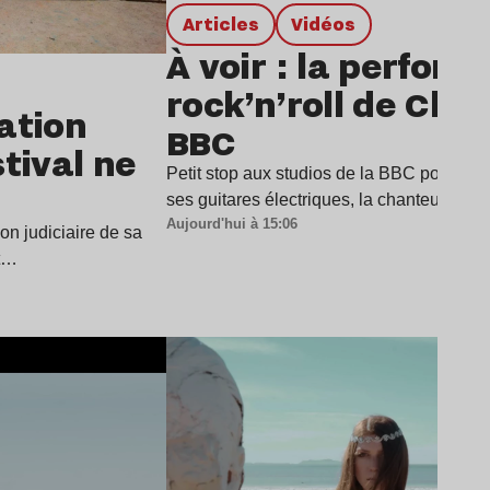
Articles
Vidéos
À voir : la perfor
rock’n’roll de Char
dation
BBC
stival ne
Petit stop aux studios de la BBC pour Cha
ses guitares électriques, la chanteuse a
Aujourd'hui à 15:06
ion judiciaire de sa
it…
Lire l’article