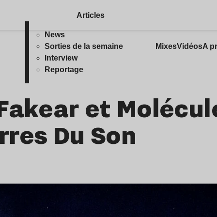
Articles
News
Sorties de la semaine
Mixes
Vidéos
A p
Interview
Reportage
Fakear et Molécul
erres Du Son