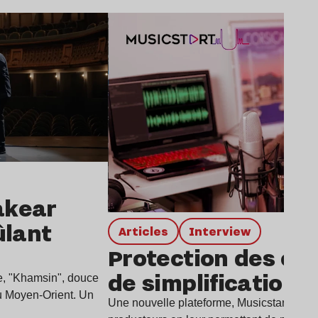
Lire l’article
Fakear
ûlant
Articles
interview
Protection des œu
de simplification
le, "Khamsin", douce
u Moyen-Orient. Un
Une nouvelle plateforme, Musicstart, simpl