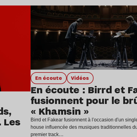
Lire l’article
en écoute
Vidéos
En écoute : Birrd et 
fusionnent pour le br
« Khamsin »
ds,
 Les
Birrd et Fakear fusionnent à l'occasion d'un sing
house influencée des musiques traditionnelles d
premier track…