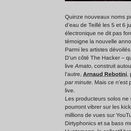
Quinze nouveaux noms pour
d’eau de Teillé les 5 et 6 
électronique ne dit pas for
témoigne la nouvelle annon
Parmi les artistes dévoilé
D’un côté The Hacker – q
live
Amato
, construit aut
l’autre,
Arnaud Rebotini
,
par minute
. Mais ce n’est
live.
Les producteurs solos ne s
pourront vibrer sur les ki
millions de vues sur YouT
Dirtyphonics et sa bass mu