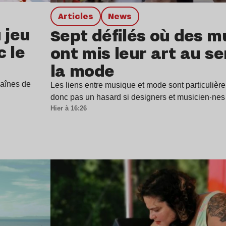
Articles
news
 jeu
Sept défilés où des m
c le
ont mis leur art au se
la mode
haînes de
Les liens entre musique et mode sont particulière
donc pas un hasard si designers et musicien·ne
Hier à 16:26
Lire l’article