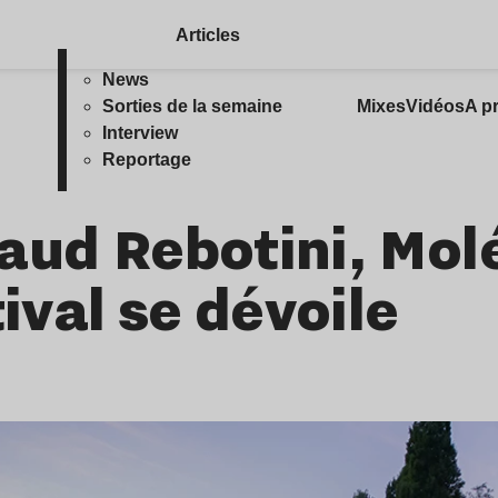
Articles
News
Sorties de la semaine
Mixes
Vidéos
A p
Interview
Reportage
aud Rebotini, Molé
tival se dévoile