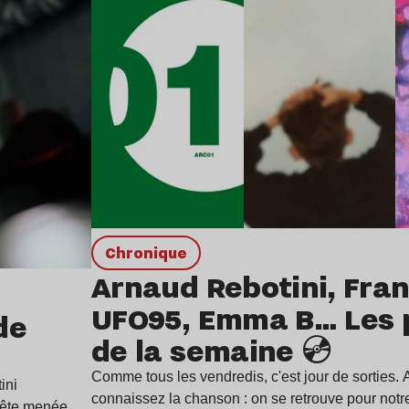
chronique
Arnaud Rebotini, Fran
UFO95, Emma B… Les 
de
de la semaine 💿
Comme tous les vendredis, c'est jour de sorties. 
ini
connaissez la chanson : on se retrouve pour not
uête menée