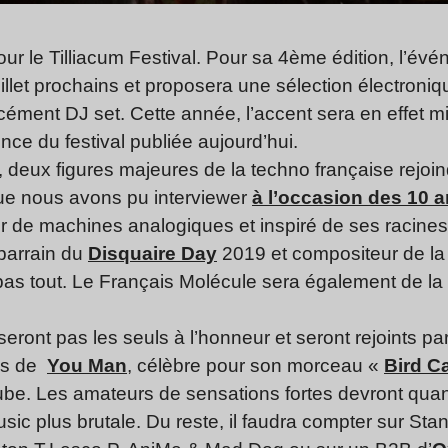
 le Tilliacum Festival. Pour sa 4ème édition, l’évén
juillet prochains et proposera une sélection électroniq
cément DJ set. Cette année, l’accent sera en effet mis
ce du festival publiée aujourd’hui.
s, deux figures majeures de la techno française rejoi
ue nous avons pu interviewer
à l’occasion des 10 
our de machines analogiques et inspiré de ses raci
 parrain du
Disquaire Day
2019 et compositeur de la
 pas tout. Le Français Molécule sera également de la 
eront pas les seuls à l’honneur et seront rejoints par
cks de
You Man
, célèbre pour son morceau «
Bird C
ube. Les amateurs de sensations fortes devront quan
sic plus brutale. Du reste, il faudra compter sur Stan