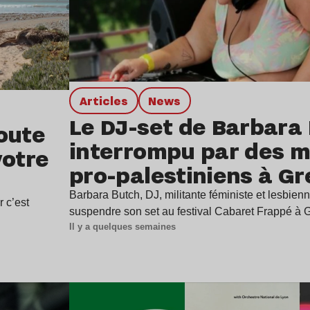
Articles
news
Le DJ-set de Barbara
oute
interrompu par des mi
votre
pro-palestiniens à G
Barbara Butch, DJ, militante féministe et lesbienn
r c’est
suspendre son set au festival Cabaret Frappé à
Il y a quelques semaines
Lire l’article