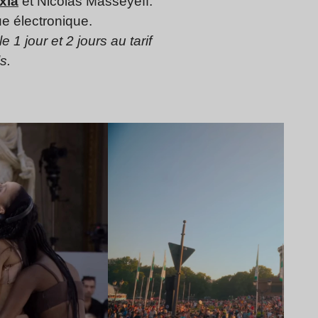
xia
et Nicolas Masseyeff.
e électronique.
lle 1 jour et 2 jours au tarif
s.
Lire l’article