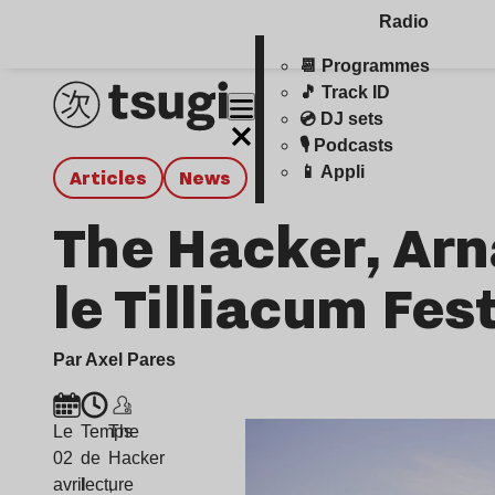
Radio
📆 Programmes
🎵 Track ID
💿 DJ sets
🎙️ Podcasts
📱 Appli
Articles
news
The Hacker, Arn
le Tilliacum Fes
Par Axel Pares
Le
Temps
The
02
de
Hacker
avril
lecture
,