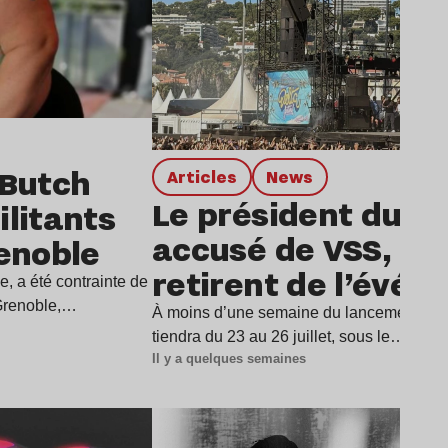
 Butch
Articles
news
Le président du De
litants
accusé de VSS, dix 
renoble
retirent de l’évé
e, a été contrainte de
 Grenoble,…
À moins d’une semaine du lancement du D
tiendra du 23 au 26 juillet, sous le…
Il y a quelques semaines
Lire l’article