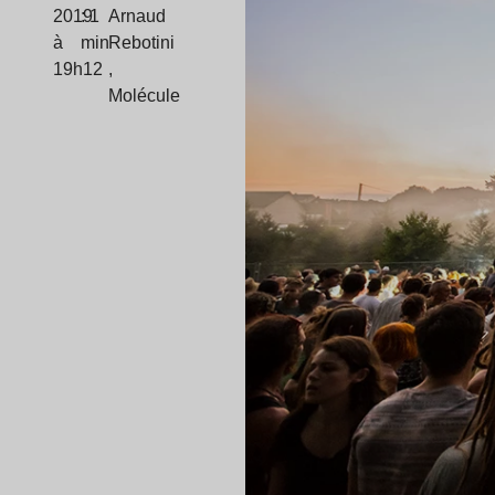
2019
: 1
Arnaud
à
min
Rebotini
19h12
,
Molécule