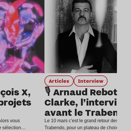
Articles
interview
çois X,
🎙️ Arnaud Rebotini
projets
Clarke, l’interview
avant le Trabendo
Alors vous
Le 10 mars c'est le grand retour des soir
re sélection…
Trabendo, pour un plateau de choix con