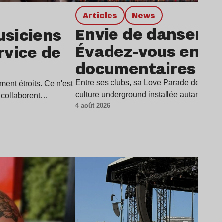
Articles
news
Envie de danser à 
usiciens
Évadez-vous en q
rvice de
documentaires
Entre ses clubs, sa Love Parade devenue 
ment étroits. Ce n'est
culture underground installée autant dan
s collaborent…
4 août 2026
Lire l’article