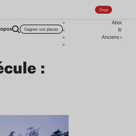
Shop
Abonneme
ropos
Gagnez vos places
Magazi
Anciens numér
Goodi
cule :