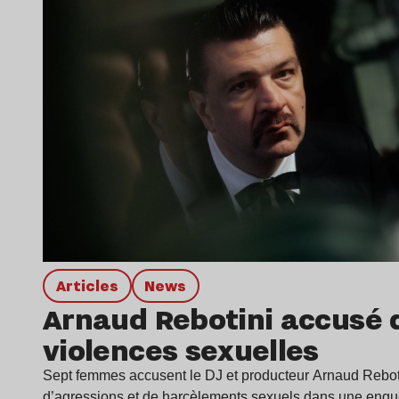
Articles
news
Arnaud Rebotini accusé 
violences sexuelles
Sept femmes accusent le DJ et producteur Arnaud Rebot
d’agressions et de harcèlements sexuels dans une enq