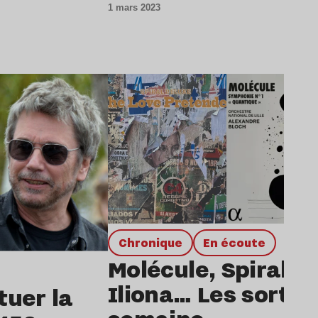
1 mars 2023
Lire l’article
chronique
en écoute
Molécule, Spiral D
Iliona… Les sorties
tuer la