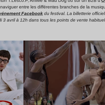
reton T.Lesco.P, AniMe & Mad Dog ou sur un B2B d’
O
viguer entre les différentes branches de la musiqu
événement Facebook
du festival. La billetterie officie
i 3 avril à 12h dans tous les points de vente habituel
Lire l’article