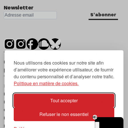
Newsletter
S'abonner
Tsugi est un mensuel indépendant sur la
musique et les nouvelles tendances, dont la
Nous utilisons des cookies sur notre site afin
d’améliorer votre expérience utilisateur, de fournir
première parution date de 2007.
du contenu personnalisé et d’analyser notre trafic.
Tsugi en japonais signifie « prochain », « suivant
Politique en matière de cookies.
», ce qui correspond à la thématique du
magazine, à l’affût des nouvelles tendances
Tout accepter
musicales, qu’elles viennent de la musique
électronique, du rock ou du hip hop, et des
Refuser le non essentiel
nouveaux phénomènes de société liés à la
musique.