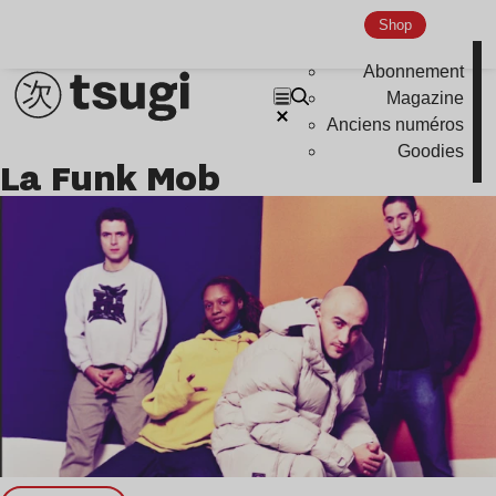
Global Club
Shop
Nu Jazz
Abonnement
Indie
Magazine
Anciens numéros
Goodies
La Funk Mob