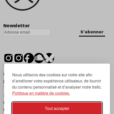
Newsletter
S'abonner
Tsugi est un mensuel indépendant sur la
musique et les nouvelles tendances, dont la
Nous utilisons des cookies sur notre site afin
d’améliorer votre expérience utilisateur, de fournir
première parution date de 2007.
du contenu personnalisé et d’analyser notre trafic.
Tsugi en japonais signifie « prochain », « suivant
Politique en matière de cookies.
», ce qui correspond à la thématique du
magazine, à l’affût des nouvelles tendances
Tout accepter
musicales, qu’elles viennent de la musique