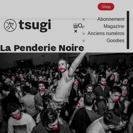
Indie
Shop
Abonnement
Magazine
Anciens numéros
Goodies
La Penderie Noire