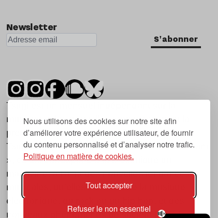
Newsletter
S'abonner
Tsugi est un mensuel indépendant sur la
musique et les nouvelles tendances, dont la
Nous utilisons des cookies sur notre site afin
d’améliorer votre expérience utilisateur, de fournir
première parution date de 2007.
du contenu personnalisé et d’analyser notre trafic.
Tsugi en japonais signifie « prochain », « suivant
Politique en matière de cookies.
», ce qui correspond à la thématique du
magazine, à l’affût des nouvelles tendances
Tout accepter
musicales, qu’elles viennent de la musique
électronique, du rock ou du hip hop, et des
Refuser le non essentiel
nouveaux phénomènes de société liés à la