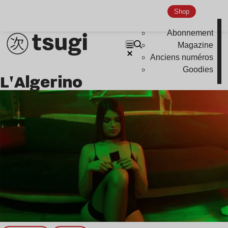
Nu Jazz
Shop
Indie
Abonnement
Magazine
Anciens numéros
Goodies
L'Algerino