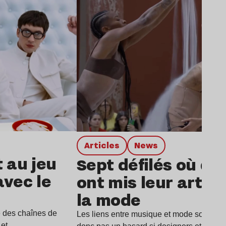
Articles
news
t au jeu
Sept défilés où de
avec le
ont mis leur art a
la mode
e des chaînes de
Les liens entre musique et mode sont parti
i et…