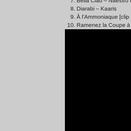
Bella Ciao
– Naestro 
Diarabi
– Kaaris
À l’Ammoniaque
[clip
Ramenez la Coupe à 