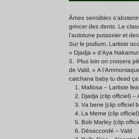
Âmes sensibles s’abstenir
grincer des dents. Le cla
l’autotune putassier et de
Sur le podium, Lartiste oc
« Djadja » d’Aya Nakamura.
5
. Plus loin on croisera 
de Vald, « A l’Ammoniaqu
catchana baby tu dead ça
Mafiosa
– Lartiste fea
Djadja
(clip officiel)
Va bene
[clip officiel 
La Meme
(clip officie
Bob Marley
(clip offic
Désaccordé
– Vald