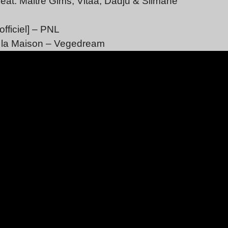
feat. Maitre Gims, Vitaa, Dadju & Slimane
 officiel] – PNL
la Maison
– Vegedream