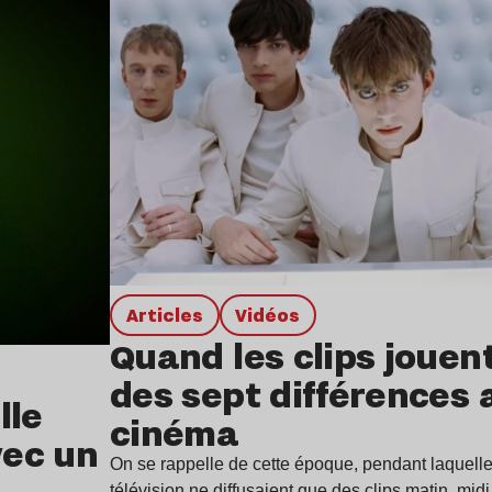
Articles
Vidéos
Quand les clips jouen
des sept différences 
lle
cinéma
vec un
On se rappelle de cette époque, pendant laquell
télévision ne diffusaient que des clips matin, mid