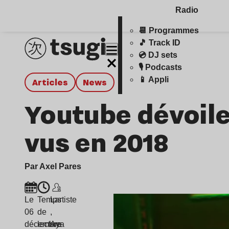
Radio
📆 Programmes
🎵 Track ID
💿 DJ sets
🎙️ Podcasts
📱 Appli
Articles
news
Youtube dévoile 
vus en 2018
Par Axel Pares
Le
Temps
Lartiste
06
de
,
décembre
lecture
Aya