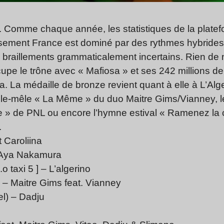
. Comme chaque année, les statistiques de la plate
ssement France est dominé par des rythmes hybrides 
s braillements grammaticalement incertains. Rien de 
cupe le trône avec « Mafiosa » et ses 242 millions de 
 La médaille de bronze revient quant à elle à L’Alg
pêle-mêle « La Même » du duo Maitre Gims/Vianney, le
e » de PNL ou encore l’hymne estival « Ramenez la 
.
t Caroliina
 – Aya Nakamura
b.o taxi 5 ] – L’algerino
l) – Maitre Gims feat. Vianney
iel) – Dadju