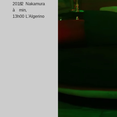
2018
: 2
Nakamura
à
min
,
13h00
L'Algerino