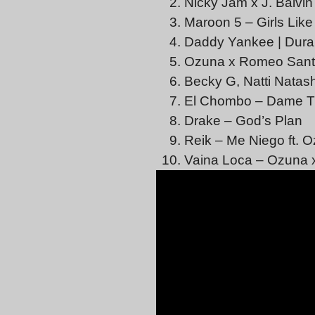
Nicky Jam x J. Balvin
Maroon 5 – Girls Like 
Daddy Yankee | Dura (
Ozuna x Romeo Santos
Becky G, Natti Natash
El Chombo – Dame Tu C
Drake – God’s Plan
Reik – Me Niego ft. O
Vaina Loca – Ozuna x