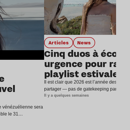
Articles
news
Cinq duos à écout
urgence pour rafra
playlist estivale
e
Il est clair que 2026 est l’année des duos
uvel
partager — pas de gatekeeping par ici —
Il y a quelques semaines
ice vénézuélienne sera
ible le 31…