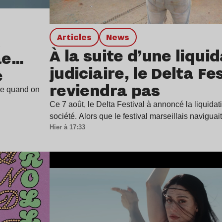
Articles
news
À la suite d’une liqui
ae…
judiciaire, le Delta Fe
e
reviendra pas
ine quand on
Ce 7 août, le Delta Festival à annoncé la liquidat
société. Alors que le festival marseillais navigua
Hier à 17:33
Lire l’article