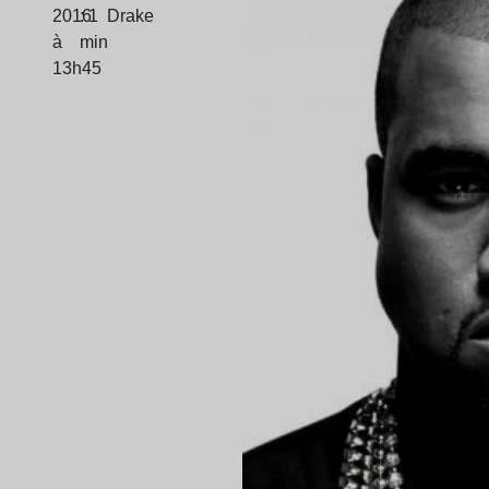
2016
: 1
Drake
à
min
13h45