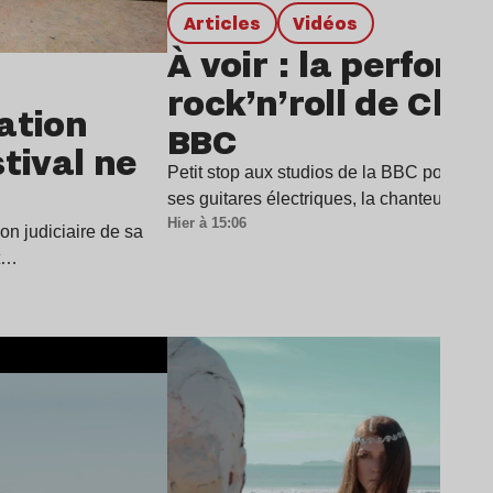
Articles
Vidéos
À voir : la perfor
rock’n’roll de Char
dation
BBC
stival ne
Petit stop aux studios de la BBC pour Cha
ses guitares électriques, la chanteuse a
Hier à 15:06
ion judiciaire de sa
it…
Lire l’article