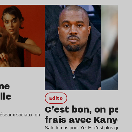
Lire l’article
ne
lle
Edito
C’est bon, on peut
 réseaux sociaux, on
frais avec Kanye 
Sale temps pour Ye. Et c'est plus que justi