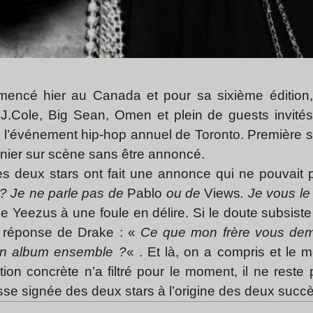
ncé hier au Canada et pour sa sixième édition,
 J.Cole, Big Sean, Omen et plein de guests invité
eur l’événement hip-hop annuel de Toronto. Première 
rnier sur scène sans être annoncé.
es deux stars ont fait une annonce qui ne pouvait
 ? Je ne parle pas de
Pablo
ou de
Views
. Je vous l
e Yeezus à une foule en délire. Si le doute subsiste e
a réponse de Drake : «
Ce que mon frère vous dema
 un album ensemble ?
« . Et là, on a compris et le 
tion concrète n’a filtré pour le moment, il ne reste
 signée des deux stars à l’origine des deux succè