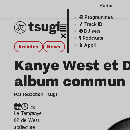
Radio
📆 Programmes
🎵 Track ID
💿 DJ sets
🎙️ Podcasts
📱 Appli
Articles
news
Kanye West et 
album commun
Par rédaction Tsugi
Le
Temps
Kanye
02
de
West
août
lecture
,