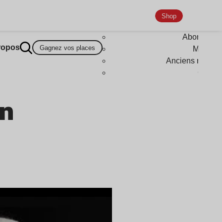
Shop
Abonneme
ropos
Gagnez vos places
Magazi
Anciens numér
Goodi
un