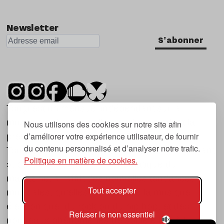
Newsletter
S'abonner
Tsugi est un mensuel indépendant sur la
musique et les nouvelles tendances, dont la
Nous utilisons des cookies sur notre site afin
d’améliorer votre expérience utilisateur, de fournir
première parution date de 2007.
du contenu personnalisé et d’analyser notre trafic.
Tsugi en japonais signifie « prochain », « suivant
Politique en matière de cookies.
», ce qui correspond à la thématique du
magazine, à l’affût des nouvelles tendances
Tout accepter
musicales, qu’elles viennent de la musique
électronique, du rock ou du hip hop, et des
Refuser le non essentiel
nouveaux phénomènes de société liés à la