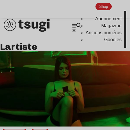
Nu Jazz
Shop
Indie
Abonnement
Magazine
Anciens numéros
Goodies
Lartiste