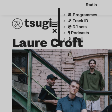
Radio
📆 Programmes
🎵 Track ID
💿 DJ sets
🎙️ Podcasts
Laure Croft
📱 Appli