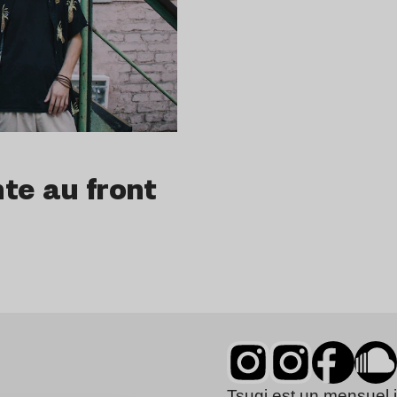
te au front
Tsugi est un mensuel 