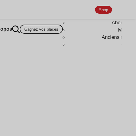
Shop
Abonneme
ropos
Gagnez vos places
Magazi
Anciens numér
Goodi