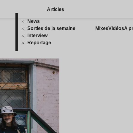
Articles
News
Sorties de la semaine
Mixes
Vidéos
A p
Interview
Reportage