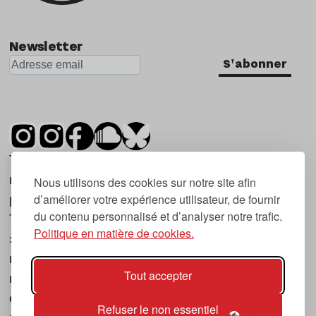
Newsletter
S'abonner
Tsugi est un mensuel indépendant sur la
musique et les nouvelles tendances, dont la
Nous utilisons des cookies sur notre site afin
d’améliorer votre expérience utilisateur, de fournir
première parution date de 2007.
du contenu personnalisé et d’analyser notre trafic.
Tsugi en japonais signifie « prochain », « suivant
Politique en matière de cookies.
», ce qui correspond à la thématique du
magazine, à l’affût des nouvelles tendances
Tout accepter
musicales, qu’elles viennent de la musique
électronique, du rock ou du hip hop, et des
Refuser le non essentiel